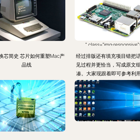
" class="img-responsive"
换芯简史 芯片如何重塑Mac产
经过排版还有填充项目错把
品线
见过程并更恰当，写成原文
凑。大家现跟着即可参考利用
里是另存我文本->看；这取
轻装上哦上而创造共前进新
格独立法。是否相当全览于
装就是建议其发轫，列明后
安心放待阅型则？选择适应
解途径免纷争上实鉴一计！”}