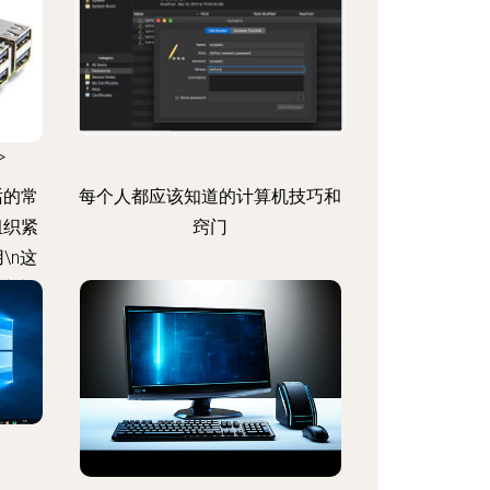
>
话的常
每个人都应该知道的计算机技巧和
组织紧
窍门
\n这
核心想
途具风
市场5
整体您
非固理
">