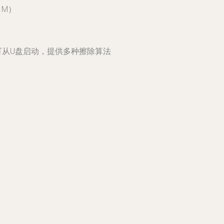
=1M）
开源工具，可从U盘启动，提供多种擦除算法